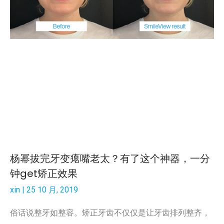
杨幂拔完牙变瘪嘴老太？有了这个神器，一分
钟get矫正效果
xin
25 10 月, 2019
俗话说整牙如整容。矫正牙齿不仅仅是让牙齿排列整齐，