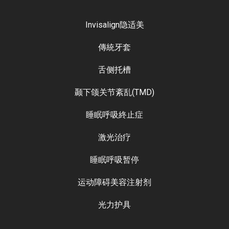
Invisalign隐适美
傳統牙套
舌侧托槽
颞下颌关节紊乱(TMD)
睡眠呼吸終止症
激光治疗
睡眠呼吸暂停
运动障碍美容注射剂
光力护具