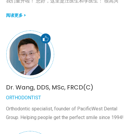
我们重开啦！ 您好，这里是汪医生和李医生： 很高兴
阅读更多 >
Dr. Wang, DDS, MSc, FRCD(C)
ORTHODONTIST
Orthodontic specialist, founder of PacificWest Dental
Group. Helping people get the perfect smile since 1994!