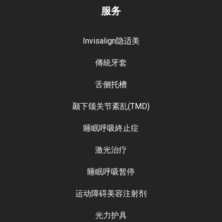
服务
Invisalign隐适美
傳統牙套
舌侧托槽
颞下颌关节紊乱(TMD)
睡眠呼吸終止症
激光治疗
睡眠呼吸暂停
运动障碍美容注射剂
光力护具