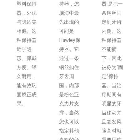
塑料保持
持器，您
器 是把一
器，外观
脑海中最
条钢丝固
与隐适美
先出现的
定到牙齿
相似。这
可能是
内侧。这
种保持器
Hawley保
种保持器
近乎隐
持器。它
不能摘
形、佩戴
通过一条
下，因此
方便、经
钢丝扣住
被称为“固
久耐用，
牙齿周
定”保持
能有效巩
围，内部
器。当治
固矫正成
是粉色亚
疗期间有
果。
克力片支
明显的牙
撑，当然
齿移动并
您也可以
且复发风
指定其他
险高时就
喜欢的颜
需要用这