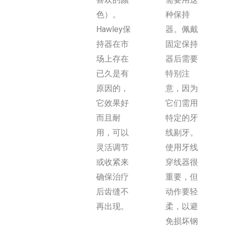
色）。
种保持
Hawley保
器。佩戴
持器在市
固定保持
场上存在
器后需要
已久是有
特别注
原因的，
意，因为
它效果好
它们需用
而且耐
特定的牙
用，可以
线剔牙。
灵活调节
使用牙线
或收紧来
穿线器很
确保治疗
重要，但
后齿缝不
动作要轻
再出现。
柔，以避
免损坏钢