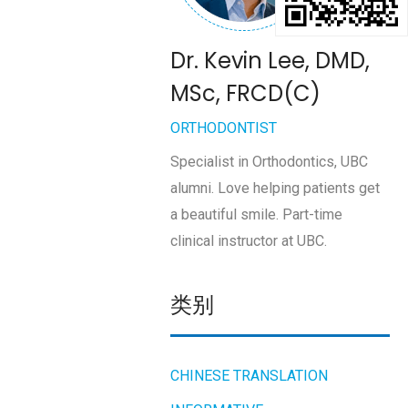
Dr. Kevin Lee, DMD,
MSc, FRCD(C)
ORTHODONTIST
Specialist in Orthodontics, UBC
alumni. Love helping patients get
a beautiful smile. Part-time
clinical instructor at UBC.
类别
CHINESE TRANSLATION