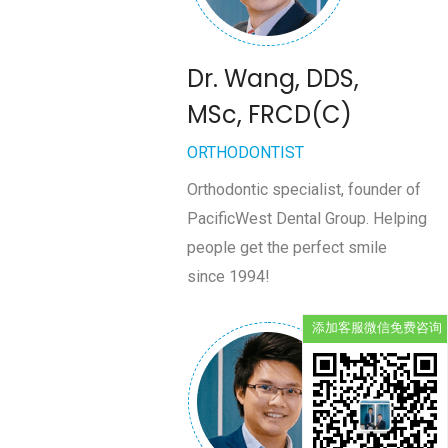
Dr. Wang, DDS,
MSc, FRCD(C)
ORTHODONTIST
Orthodontic specialist, founder of
PacificWest Dental Group. Helping
people get the perfect smile
since 1994!
添加客服微信免费咨询