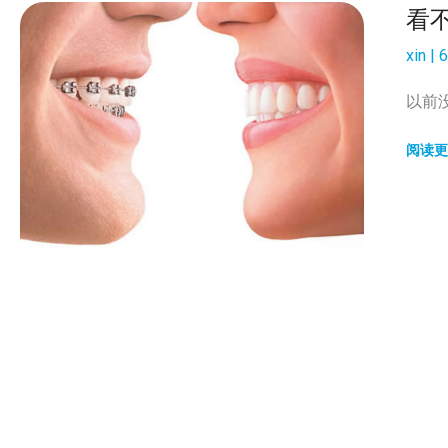
看不
xin
6
以前
阅读更