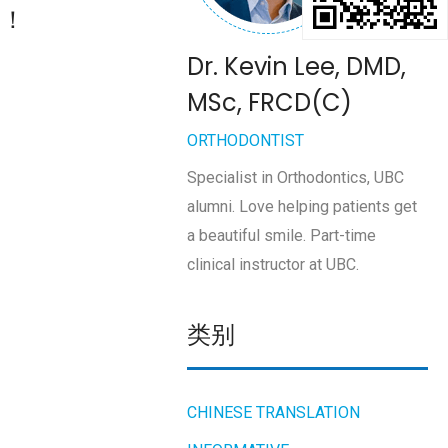
！！
Dr. Kevin Lee, DMD,
MSc, FRCD(C)
ORTHODONTIST
Specialist in Orthodontics, UBC
alumni. Love helping patients get
a beautiful smile. Part-time
clinical instructor at UBC.
类别
CHINESE TRANSLATION