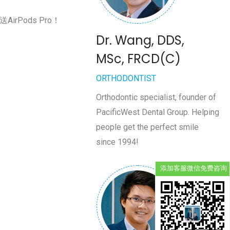
Pods Pro！
Dr. Wang, DDS,
MSc, FRCD(C)
ORTHODONTIST
Orthodontic specialist, founder of
PacificWest Dental Group. Helping
people get the perfect smile
since 1994!
添加客服微信免费咨询