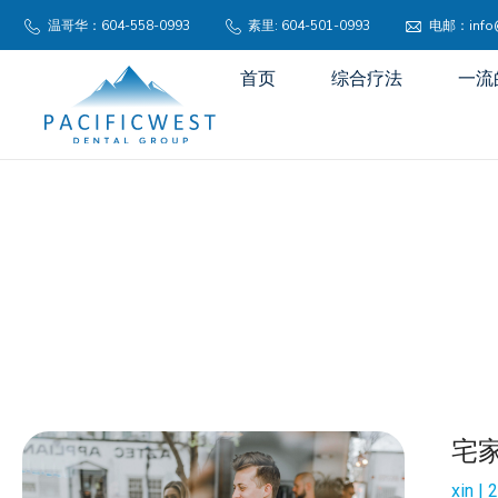
温哥华：604-558-0993
素里: 604-501-0993
电邮：info@p
首页
综合疗法
一流
宅
xin
2