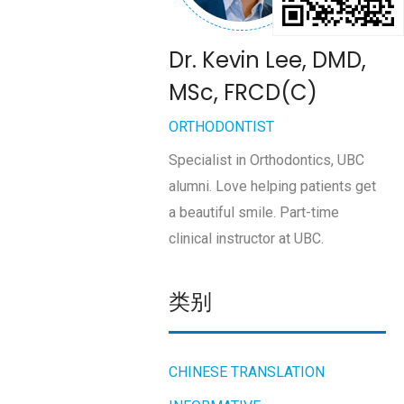
Dr. Kevin Lee, DMD,
MSc, FRCD(C)
ORTHODONTIST
Specialist in Orthodontics, UBC
alumni. Love helping patients get
a beautiful smile. Part-time
clinical instructor at UBC.
类别
CHINESE TRANSLATION