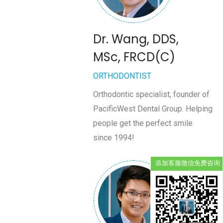
Dr. Wang, DDS,
MSc, FRCD(C)
ORTHODONTIST
Orthodontic specialist, founder of
PacificWest Dental Group. Helping
people get the perfect smile
since 1994!
添加客服微信免费咨询