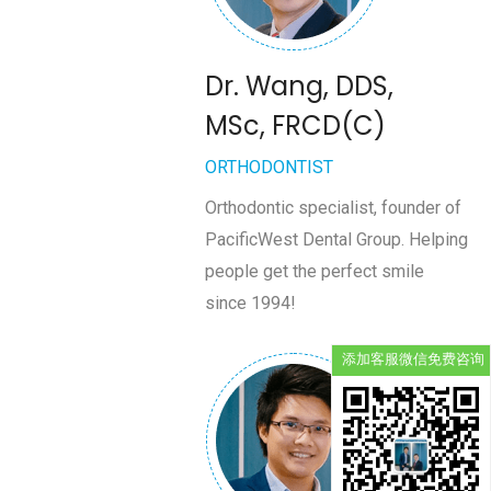
Dr. Wang, DDS,
MSc, FRCD(C)
ORTHODONTIST
Orthodontic specialist, founder of
PacificWest Dental Group. Helping
people get the perfect smile
since 1994!
添加客服微信免费咨询