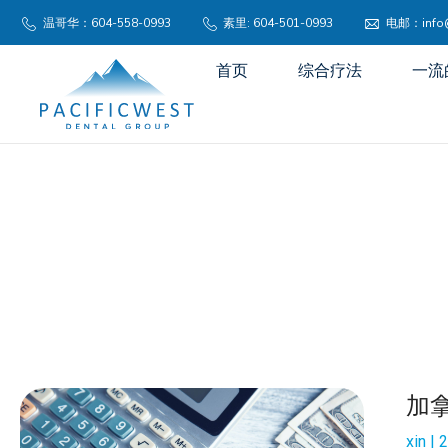
温哥华：604-558-0993
素里: 604-501-0993
电邮：info@p
首页
综合疗法
一流
加
xin
2