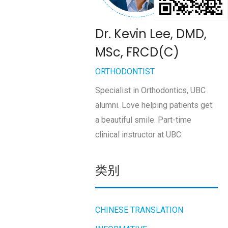
Dr. Kevin Lee, DMD,
MSc, FRCD(C)
ORTHODONTIST
Specialist in Orthodontics, UBC
alumni. Love helping patients get
a beautiful smile. Part-time
clinical instructor at UBC.
类别
CHINESE TRANSLATION