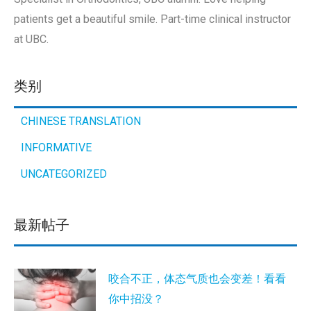
patients get a beautiful smile. Part-time clinical instructor
at UBC.
类别
CHINESE TRANSLATION
INFORMATIVE
UNCATEGORIZED
最新帖子
咬合不正，体态气质也会变差！看看
你中招没？