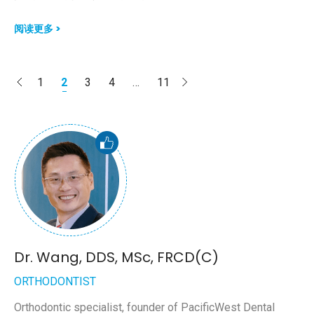
阅读更多 >
1
2
3
4
…
11
Dr. Wang, DDS, MSc, FRCD(C)
ORTHODONTIST
Orthodontic specialist, founder of PacificWest Dental