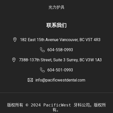
光力护具
联系我们
182 East 15th Avenue Vancouver, BC V5T 4R3
604-558-0993
7388-137th Street, Suite 3 Surrey, BC V3W 1A3
604-501-0993
info@pacificwestdental.com
版权所有 © 2024 PacificWest 牙科公司。版权所
有。