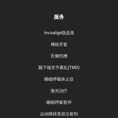
服务
Invisalign隐适美
傳統牙套
舌侧托槽
颞下颌关节紊乱(TMD)
睡眠呼吸終止症
激光治疗
睡眠呼吸暂停
运动障碍美容注射剂