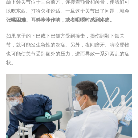
颞下颌关节位于耳朵前方，连接着颚骨和颅骨，使我们可
以吃东西、打哈欠和说话。一旦这个关节出了问题，就会
张嘴困难、耳畔咔咔作响，或者咀嚼时感到疼痛。
如果孩子的下巴或下巴侧方受到撞击，损伤到颞下颌关
节，就可能发生急性的炎症。另外，夜间磨牙、啃咬硬物
也可能使关节受到额外的压力，进而导致一系列紊乱的症
状。