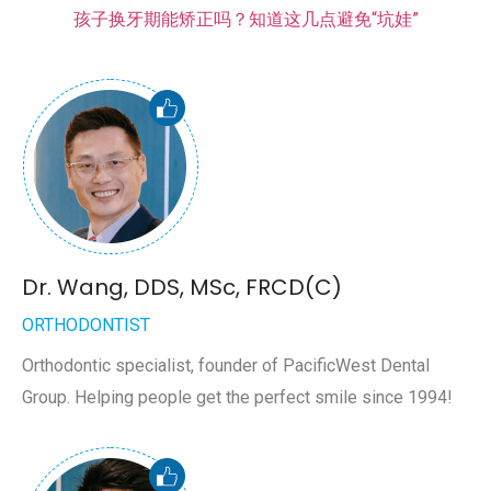
孩子换牙期能矫正吗？知道这几点避免“坑娃”
Dr. Wang, DDS, MSc, FRCD(C)
ORTHODONTIST
Orthodontic specialist, founder of PacificWest Dental
Group. Helping people get the perfect smile since 1994!