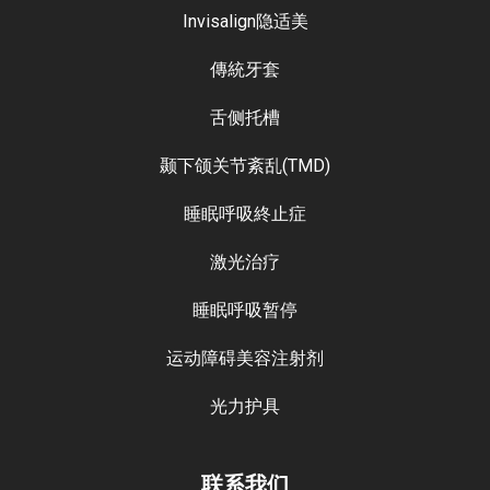
Invisalign隐适美
傳統牙套
舌侧托槽
颞下颌关节紊乱(TMD)
睡眠呼吸終止症
激光治疗
睡眠呼吸暂停
运动障碍美容注射剂
光力护具
联系我们