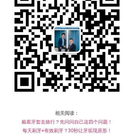
相关阅读：
戴着牙套去旅行？先问问自己这四个问题！
每天刷牙≠有效刷牙？30秒让牙垢现原形！