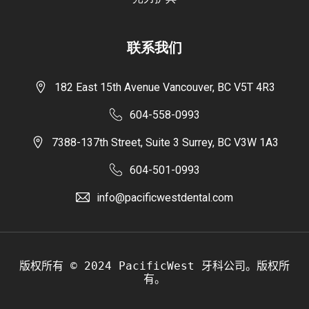
联系我们
182 East 15th Avenue Vancouver, BC V5T 4R3
604-558-0993
7388-137th Street, Suite 3 Surrey, BC V3W 1A3
604-501-0993
info@pacificwestdental.com
版权所有 © 2024 PacificWest 牙科公司。版权所
有。