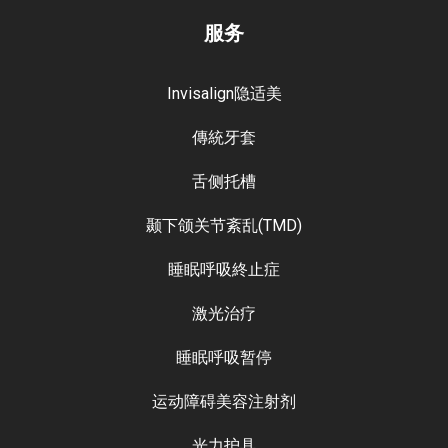
服务
Invisalign隐适美
傳統牙套
舌侧托槽
颞下颌关节紊乱(TMD)
睡眠呼吸終止症
激光治疗
睡眠呼吸暂停
运动障碍美容注射剂
光力护具